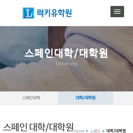
T
o
g
g
l
e
n
스페인대학/대학원
a
v
University
i
g
a
t
i
o
스페인유학
대학/대학원
n
스페인 대학/대학원
대학/대학원
Home
스페인