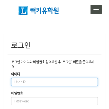
T
o
g
g
l
e
n
로그인
a
v
i
g
로그인 아이디와 비밀번호 입력하신 후 '로그인' 버튼을 클릭하세
a
요.
t
i
아이디
o
n
비밀번호