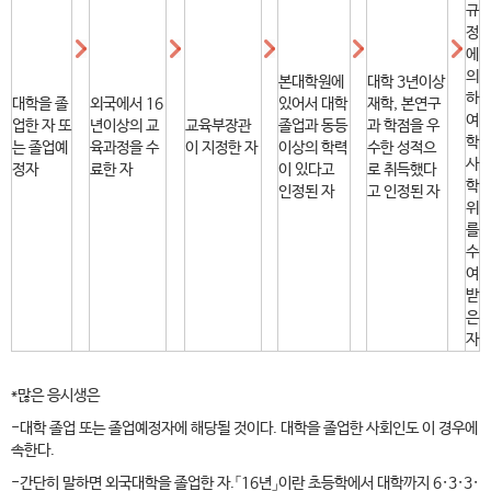
규
정
에
의
본대학원에
대학 3년이상
하
대학을 졸
외국에서 16
있어서 대학
재학, 본연구
여
업한 자 또
년이상의 교
교육부장관
졸업과 동등
과 학점을 우
학
는 졸업예
육과정을 수
이 지정한 자
이상의 학력
수한 성적으
사
정자
료한 자
이 있다고
로 취득했다
학
인정된 자
고 인정된 자
위
를
수
여
받
은
자
*많은 응시생은
-대학 졸업 또는 졸업예정자에 해당될 것이다. 대학을 졸업한 사회인도 이 경우에
속한다.
-간단히 말하면 외국대학을 졸업한 자.「16년」이란 초등학에서 대학까지 6·3·3·