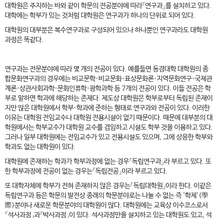
대학원은 주지하는 바와 같이 학문의 전공분야에 따라「연구과」를 설치하고 있다.
대학에는 학부가 있는 것처럼 대학원은 연구과가 하나의 단위로 되어 있다.
대학원의 대부분은 복수연구과로 구성되어 있으나 하나뿐인 연구과라도 대학원
과정은 똑같다.
연구과는 전문분야에 따라 몇 개의 전공이 있다. 예를들면 동경대학 대학원의 종
합문화연구과의 경우에는 비교문학·비교문화·표상문화론·지역문화연구·국제관
계론·상관사회과학·문화인류학·광학과학 등 7개의 전공이 있다. 이들 전공은 학
부로 말하면 학과에 해당하는 존재다. 제도상 대학원은 학부로부터 독립된 존재이
지만 많은 대학원에서 학부·학과에 준하는 형태로 연구과와 전공이 있다. 이러한
이유는 대학원 전임교수나 대학원 전용시설이 없기 때문이다. 때문에 대부분의 대
학원에서는 학부교수가 대학원 교수를 겸임하고 시설도 학부 것을 이용하고 있다.
그러나 일부 대학원에는 전임교수가 있고 전용시설도 있으며, 그에 상응한 학부와
학과도 없는 대학원이 있다.
대학원에 존재하는 학과가 학부과정에 없는 경우「독립연구과」라 부르고 있다. 또
한 학부과정에 전공이 없는 경우는「독립전공」이라 부르고 있다.
또 대학자체에 학부가 전혀 존재하지 않은 경우는「독립대학원」이라 한다. 이같은
독립연구과 등은 학문의 발전상 종래의 학문분야로는 나눌 수 없는 즉 '학제'(學
際)분야나 새로운 학문분야의 대학원이 많다. 대학원에는 교육상 이수코스로서
「석사과정」과「박사과정」이 있다. 석사과정만을 설치하고 있는 대학원도 있고, 석