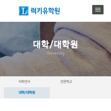
T
o
g
g
l
e
n
대학/대학원
a
v
University
i
g
a
t
i
o
어학연수
전문학교
n
대학/대학원