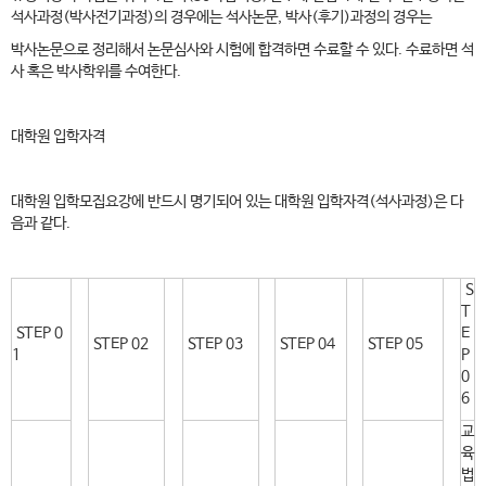
석사과정(박사전기과정)의 경우에는 석사논문, 박사(후기)과정의 경우는
박사논문으로 정리해서 논문심사와 시험에 합격하면 수료할 수 있다. 수료하면 석
사 혹은 박사학위를 수여한다.
대학원 입학자격
대학원 입학모집요강에 반드시 명기되어 있는 대학원 입학자격(석사과정)은 다
음과 같다. ​
S
T
STEP 0
E
STEP 02
STEP 03
STEP 04
STEP 05
1
P
0
6
교
육
법