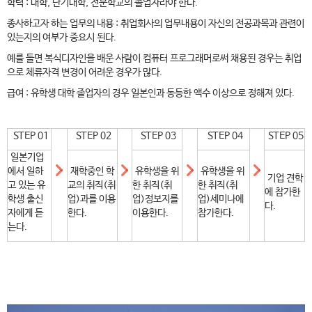
학력 : 대학, 단기대학, 전문학교의 졸업자라야 한다.
종사하고자 하는 업무의 내용 : 취업회사의 업무내용이 자신의 전공과목과 관련이
있는지의 여부가 중요시 된다.
예를 들면 복식디자인을 배운 사람이 컴퓨터 프로그래머로써 채용된 경우는 취업
으로 체류자격 변경이 어려운 경우가 많다.
급여 : 유학생 대학 졸업자의 경우 일본인과 동등한 액수 이상으로 정해져 있다.​
STEP 01
STEP 02
STEP 03
STEP 04
STEP 05
일본기업
에서 일하
재학중인 학
유학생을 위
유학생을 위
기업 견학
고 있는 유
교의 취직(취
한 취직(취
한 취직(취
에 참가한
학생 출신
업)과를 이용
업)정보지를
업)세미나에
다.
자에게 듣
한다.
이용한다.
참가한다.
는다.