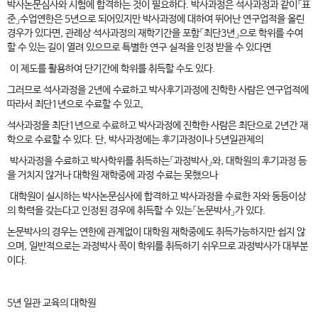
박사논문심사와 시험에 합격하는 것이 필요하다. 박사과정은 석사과정과 같이「표
준」수업연한은 5년으로 되어있지만 박사과정에 대하여 뛰어난 연구업적을 올린
경우가 있다면, 관례상 석사과정의 재학기간을 포함「최단3년」으로 학위를 수여
할 수 있는 길이 열려 있으므로 특별한 연구 실적을 인정 받을 수 있다면
이 제도를 활용하여 단기간에 학위를 취득할 수도 있다.
그러므로 석사과정을 2년에 수료하고 박사후기과정에 진학한 사람은 연구업적에
따라서 최단1년으로 수료할 수 있고,
석사과정을 최단1년으로 수료하고 박사과정에 진학한 사람은 최단으로 2년간 재
학으로 수료할 수 있다. 단, 박사과정에는 후기과정이나 5년일관제의
박사과정을 수료하고 박사학위를 취득하는「과정박사」와, 대학원의 후기과정 등
을 거치지 않거나 대학원 재학중에 과정 수료는 못했으나
대학원이 실시하는 박사논문심사에 합격하고 박사과정을 수료한 자와 동등이상
의 학력을 갖는다고 인정된 경우에 취득할 수 있는「논문박사」가 있다.
논문박사의 경우는 연한에 관계없이 대학원 재학중에도 취득가능하지만 쉽지 않
으며, 일반적으로는 과정박사 쪽이 학위를 취득하기 쉬우므로 과정박사가 대부분
이다.
5년 일관 교육의 대학원