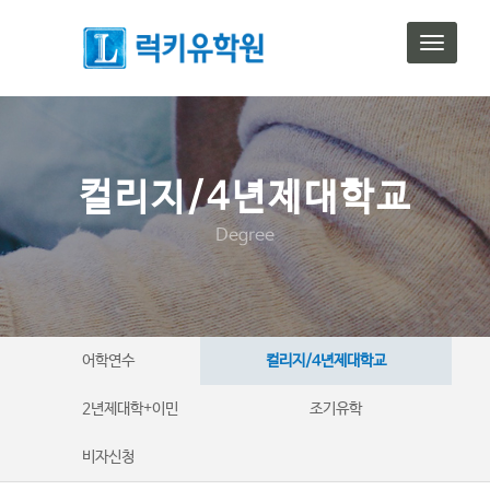
T
o
g
g
l
e
n
컬리지/4년제대학교
a
v
Degree
i
g
a
t
i
o
어학연수
컬리지/4년제대학교
n
2년제대학+이민
조기유학
비자신청