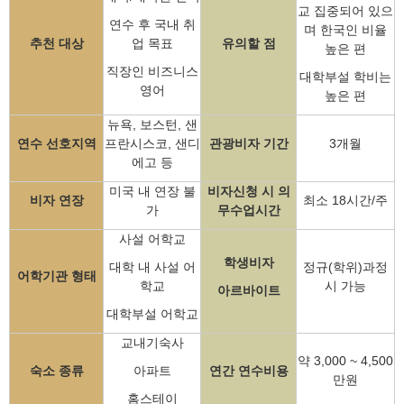
교 집중되어 있으
연수 후 국내 취
며 한국인 비율
추천 대상
업 목표
유의할 점
높은 편
직장인 비즈니스
대학부설 학비는
영어
높은 편
뉴욕, 보스턴, 샌
연수 선호지역
프란시스코, 샌디
관광비자 기간
3개월
에고 등
미국 내 연장 불
비자신청 시 의
비자 연장
최소 18시간/주
가
무수업시간​
사설 어학교
학생비자
대학 내 사설 어
정규(학위)과정
어학기관 형태
학교
시 가능
아르바이트​
대학부설 어학교
교내기숙사
약 3,000 ~ 4,500
숙소 종류
아파트
연간 연수비용
만원
홈스테이