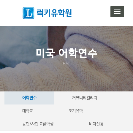
T
o
g
g
l
e
n
미국 어학연수
a
v
ESL
i
g
a
t
i
o
어학연수
커뮤니티컬리지
n
대학교
조기유학
공립/사립 교환학생
비자신청