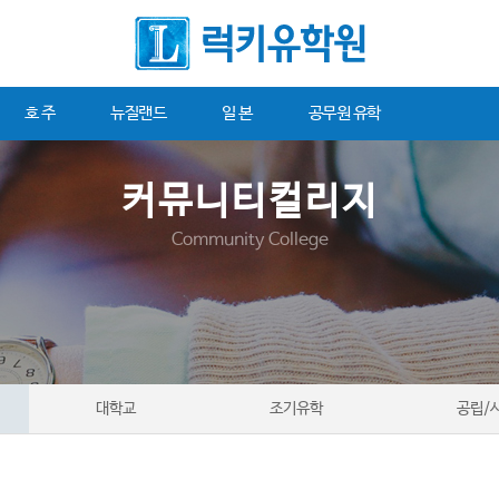
호 주
뉴질랜드
일 본
공무원 유학
커뮤니티컬리지
Community College
대학교
조기유학
공립/