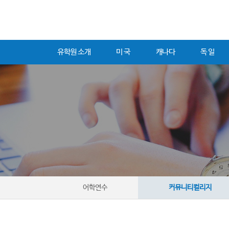
유학원 소개
미 국
캐나다
독 일
어학연수
커뮤니티컬리지